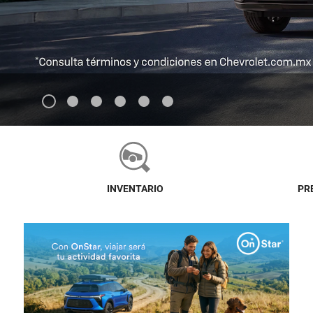
1
2
3
4
5
6
INVENTARIO
PR