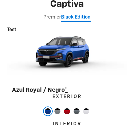
Captiva
Premier
Black Edition
Test
Azul Royal / Negro
*
Test
Test
Test
Test
EXTERIOR
INTERIOR